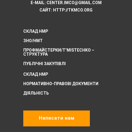
E-MAIL:
CENTER.IMCO@GMAIL.COM
САЙТ: HTTP://TKMCО.ORG
СКЛАД НМР
ЗНО/НМТ
ПРОФМАЙСТЕРКИ/T’MISTECHKO –
CТРУКТУРА
ПУБЛІЧНІ ЗАКУПІВЛІ
СКЛАД НМР
НОРМАТИВНО-ПРАВОВІ ДОКУМЕНТИ
ДІЯЛЬНІСТЬ
Написати нам