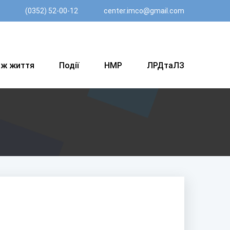
(0352) 52-00-12
center.imco@gmail.com
вж життя
Події
НМР
ЛРДтаЛЗ