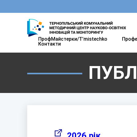
ПрофМайстерки/T’mistechkо
Профе
Контакти
ПУБЛ
2026 рік