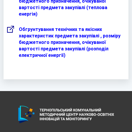
бюджетного призначення, очікуваної
вартості предмета закупівлі (теплова
енергія)
Обгрунтування технічних та якісних
характеристик предмета закупівлі , розміру
бюджетного призначення, очікуваної
вартості предмета закупівлі (розподіл
електричної енергії)