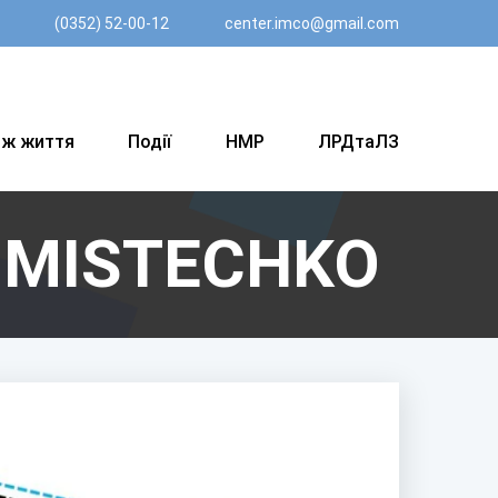
(0352) 52-00-12
center.imco@gmail.com
вж життя
Події
НМР
ЛРДтаЛЗ
’MISTECHKO