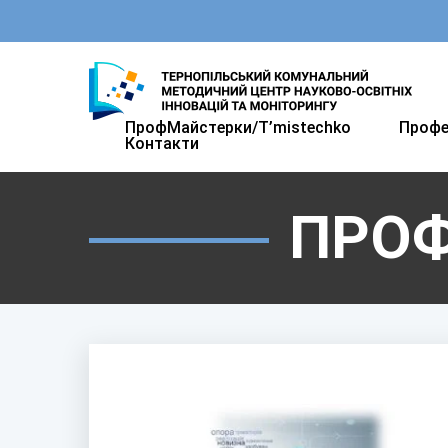
ПрофМайстерки/T’mistechkо
Профе
Контакти
ПРОФ