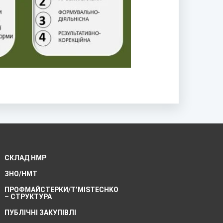
СКЛАД НМР
ЗНО/НМТ
ПРОФМАЙСТЕРКИ/T’MISTECHKO
– CТРУКТУРА
ПУБЛІЧНІ ЗАКУПІВЛІ