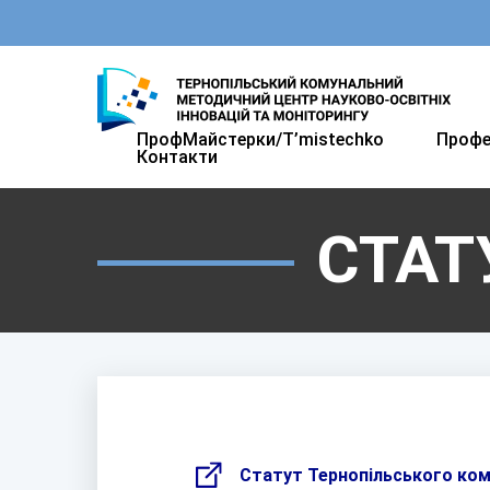
ПрофМайстерки/T’mistechkо
Профе
Контакти
СТАТ
Статут Тернопільського ком