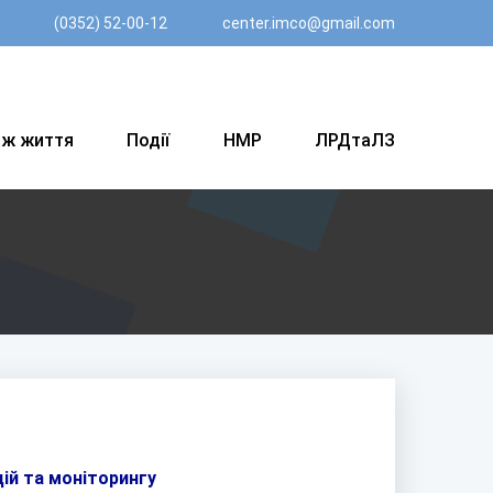
(0352) 52-00-12
center.imco@gmail.com
вж життя
Події
НМР
ЛРДтаЛЗ
ій та моніторингу