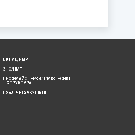
СКЛАД НМР
ЗНО/НМТ
ПРОФМАЙСТЕРКИ/T’MISTECHKO
– CТРУКТУРА
ПУБЛІЧНІ ЗАКУПІВЛІ