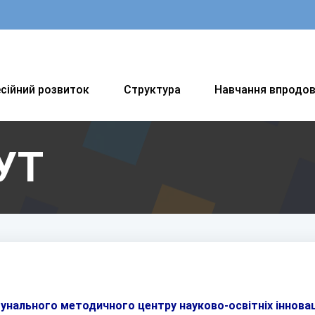
сійний розвиток
Структура
Навчання впродо
УТ
унального методичного центру науково-освітніх інновац