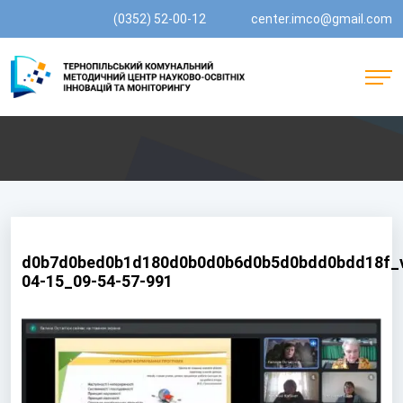
(0352) 52-00-12
center.imco@gmail.com
d0b7d0bed0b1d180d0b0d0b6d0b5d0bdd0bdd18f_v
04-15_09-54-57-991