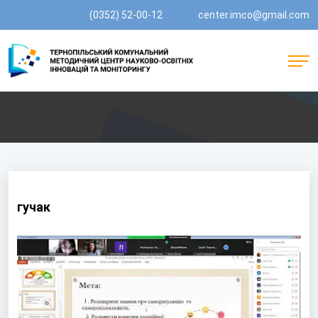
(0352) 52-00-12
center.imco@gmail.com
гучак