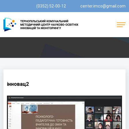
(0352) 52-00-12
center.imco@gmail.com
інновац2