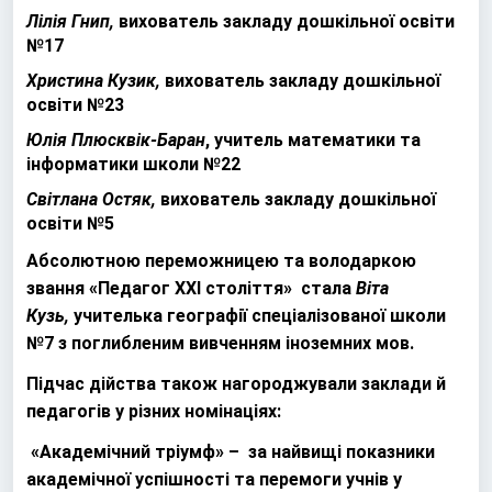
Лілія Гнип,
вихователь закладу дошкільної освіти
№17
Христина Кузик,
вихователь закладу дошкільної
освіти №23
Юлія Плюсквік-Баран
, учитель математики та
інформатики школи №22
Світлана Остяк,
вихователь закладу дошкільної
освіти №5
Абсолютною переможницею та володаркою
звання «Педагог ХХІ століття» стала
Віта
Кузь,
учителька географії спеціалізованої школи
№7 з поглибленим вивченням іноземних мов.
Підчас дійства також нагороджували заклади й
педагогів у різних номінаціях:
«Академічний тріумф» – за найвищі показники
академічної успішності та перемоги учнів у