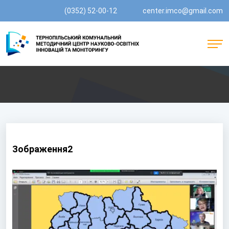
(0352) 52-00-12
center.imco@gmail.com
Зображення2