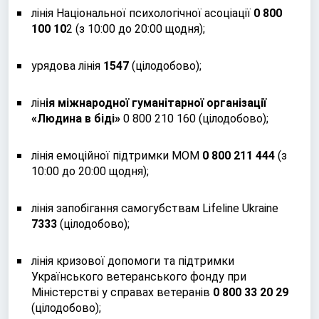
лінія Національної психологічної асоціації
0 800
100 10
2 (з 10:00 до 20:00 щодня);
урядова лінія
1547
(цілодобово);
лін
ія міжнародної гуманітарної організації
«Людина в біді»
0 800 210 160 (цілодобово);
лінія емоційної підтримки МОМ
0 800 211 444
(з
10:00 до 20:00 щодня);
лінія запобігання самогубствам Lifeline Ukraine
7333
(цілодобово);
лінія кризової допомоги та підтримки
Українського ветеранського фонду при
Міністерстві у справах ветеранів
0 800 33 20 29
(цілодобово);