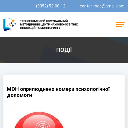
(0352) 52-00-12
center.imco@gmail.com
ПОДІЇ
МОН оприлюднено номери психологічної
допомоги