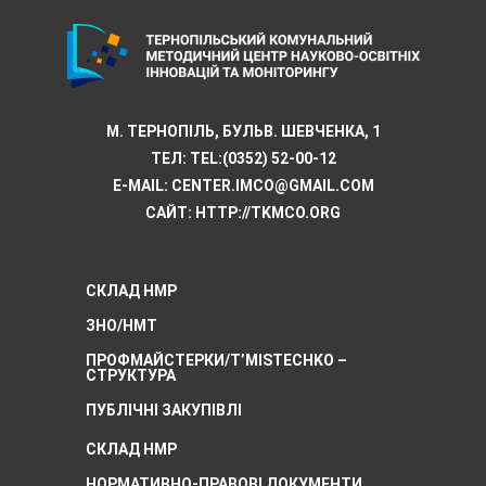
М. ТЕРНОПІЛЬ, БУЛЬВ. ШЕВЧЕНКА, 1
ТЕЛ:
TEL:(0352) 52-00-12
E-MAIL:
CENTER.IMCO@GMAIL.COM
САЙТ: HTTP://TKMCО.ORG
СКЛАД НМР
ЗНО/НМТ
ПРОФМАЙСТЕРКИ/T’MISTECHKO –
CТРУКТУРА
ПУБЛІЧНІ ЗАКУПІВЛІ
СКЛАД НМР
НОРМАТИВНО-ПРАВОВІ ДОКУМЕНТИ