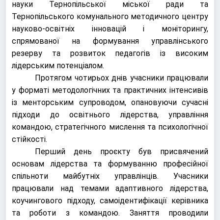
науки Тернопільської міської ради та
Тернопільського комунального методичного центру
науково-освітніх інновацій і моніторингу,
спрямованої на формування управлінського
резерву та розвиток педагогів із високим
лідерським потенціалом.
Протягом чотирьох днів учасники працювали
у форматі методологічних та практичних інтенсивів
із менторським супроводом, опановуючи сучасні
підходи до освітнього лідерства, управління
командою, стратегічного мислення та психологічної
стійкості.
Перший день проєкту був присвячений
основам лідерства та формуванню професійної
спільноти майбутніх управлінців. Учасники
працювали над темами адаптивного лідерства,
коучингового підходу, самоідентифікації керівника
та роботи з командою. Заняття проводили