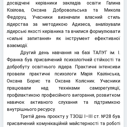
досвідчені керівники закладів освіти
Галина
Кізілова
,
Оксана Добровольська
та
Микола
Федоруц
. Учасники визначали власний стиль
лідерства за методикою Адизеса, аналізували
лідерські якості керівника та вчилися формулювати
«сильні запитання» як інструмент ефективної
взаємодії.
Другий день навчання на базі
ТАЛУГ ім. І.
Франка
був присвячений психологічній стійкості та
добробуту освітнього лідера. Практичні інтенсиви
провели практичні психологи
Марія Квілінська
,
Оксана Борис
та
Оксана Колісник
. Учасники
працювали над техніками саморегуляції,
профілактикою професійного вигорання, розвитком
навичок активного слухання та підтримкою
внутрішнього ресурсу.
Третій день проєкту у
ТЗОШ І–ІІІ ст. №28
був
присвячений комунікаційній майстерності та роботі