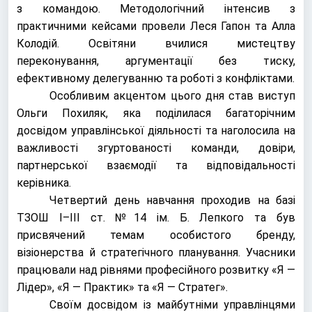
з командою. Методологічний інтенсив з
практичними кейсами провели
Леся Гапон
та
Алла
Колодій
. Освітяни вчилися мистецтву
переконування, аргументації без тиску,
ефективному делегуванню та роботі з конфліктами.
Особливим акцентом цього дня став виступ
Ольги Похиляк
, яка поділилася багаторічним
досвідом управлінської діяльності та наголосила на
важливості згуртованості команди, довіри,
партнерської взаємодії та відповідальності
керівника.
Четвертий день навчання проходив на базі
ТЗОШ І–ІІІ ст. №14 ім. Б. Лепкого
та був
присвячений темам особистого бренду,
візіонерства й стратегічного планування. Учасники
працювали над рівнями професійного розвитку «Я —
Лідер», «Я — Практик» та «Я — Стратег».
Своїм досвідом із майбутніми управлінцями