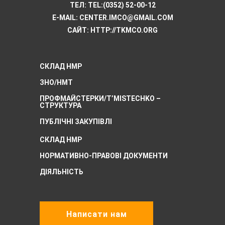
ТЕЛ:
TEL:(0352) 52-00-12
E-MAIL:
CENTER.IMCO@GMAIL.COM
САЙТ: HTTP://TKMCО.ORG
СКЛАД НМР
ЗНО/НМТ
ПРОФМАЙСТЕРКИ/T’MISTECHKO –
CТРУКТУРА
ПУБЛІЧНІ ЗАКУПІВЛІ
СКЛАД НМР
НОРМАТИВНО-ПРАВОВІ ДОКУМЕНТИ
ДІЯЛЬНІСТЬ
Написати нам