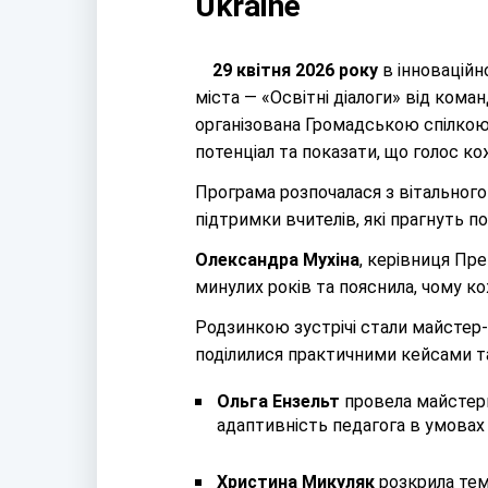
Ukraine
29 квітня 2026 року
в інноваційн
міста — «Освітні діалоги» від кома
організована Громадською спілкою «
потенціал та показати, що голос к
Програма розпочалася з вітального 
підтримки вчителів, які прагнуть п
Олександра Мухіна
, керівниця Пр
минулих років та пояснила, чому к
Родзинкою зустрічі стали майстер-к
поділилися практичними кейсами т
Ольга Ензельт
провела майстер
адаптивність педагога в умовах 
Христина Микуляк
розкрила те