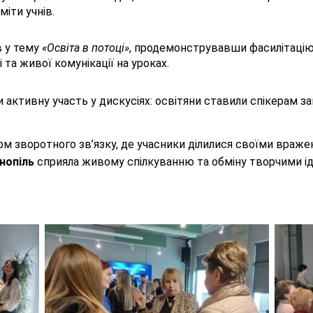
іти учнів.
в у тему
«Освіта в потоці»
, продемонструвавши фасилітацію 
 та живої комунікації на уроках.
и активну участь у дискусіях: освітяни ставили спікерам з
 зворотного зв’язку, де учасники ділилися своїми враже
нопіль
сприяла живому спілкуванню та обміну творчими і