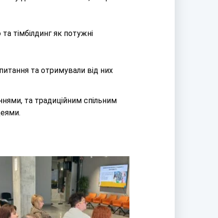
та тімбілдинг як потужні
апитання та отримували від них
ннями, та традиційним спільним
деями.