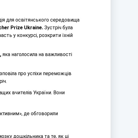
дія для освітянського середовища
cher Prize Ukraine.
Зустріч була
сть у конкурсі, розкрити їхній
,
яка наголосила на важливості
озповіла про успіхи переможців
іч.
ащих вчителів України. Вони
фективним»
, де обговорили
озку дошкільника та те, як ці