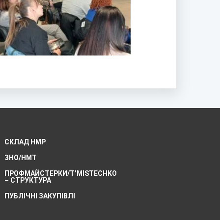
СКЛАД НМР
ЗНО/НМТ
ПРОФМАЙСТЕРКИ/T’MISTECHKO
– CТРУКТУРА
ПУБЛІЧНІ ЗАКУПІВЛІ