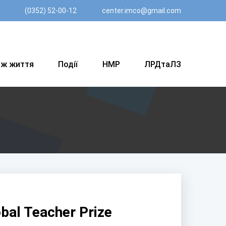
(0352) 52-00-12
center.imco@gmail.com
вж життя
Події
НМР
ЛРДтаЛЗ
bal Teacher Prize