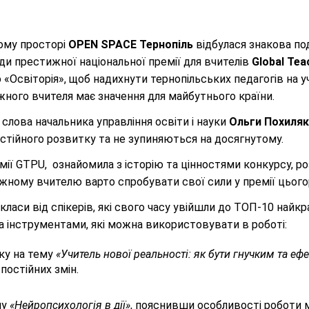
ому просторі
OPEN
S
PACE
Тернопіль
відбулася знакова по
нди престижної національної премії для вчителів
Global Tea
Освіторія», щоб надихнути тернопільських педагогів на уча
ожного вчителя має значення для майбутнього країни.
слова начальника управління освіти і науки
Ольги Похиляк
остійного розвитку та не зупиняються на досягнутому.
емії GTPU, ознайомила з історію та цінностями конкурсу, р
ожному вчителю варто спробувати свої сили у премії цьогор
ласи від спікерів, які свого часу увійшли до ТОП-10 найкр
а інструментами, які можна використовувати в роботі:
ку на тему
«Учитель нової реальності: як бути гнучким та е
постійних змін.
му
«Нейропсихологія в дії»
, пояснивши особливості роботи м