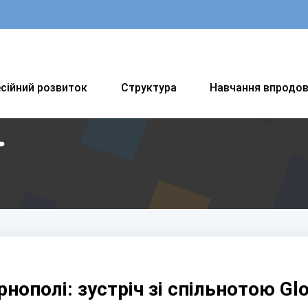
сійний розвиток
Структура
Навчання впродо
Ї
рнополі: зустріч зі спільнотою Glo