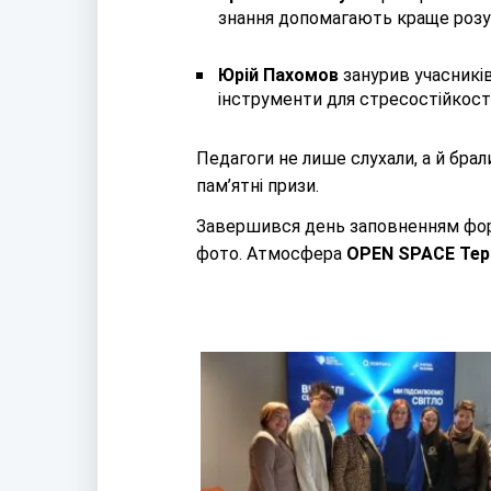
знання допомагають краще розум
Юрій Пахомов
занурив учасникі
інструменти для стресостійкості
Педагоги не лише слухали, а й брал
пам’ятні призи.
Завершився день заповненням форм
фото. Атмосфера
OPEN
S
PACE
Тер