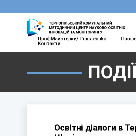
ПрофМайстерки/T’mistechkо
Профе
Контакти
ПОДІ
Освітні діалоги в Те