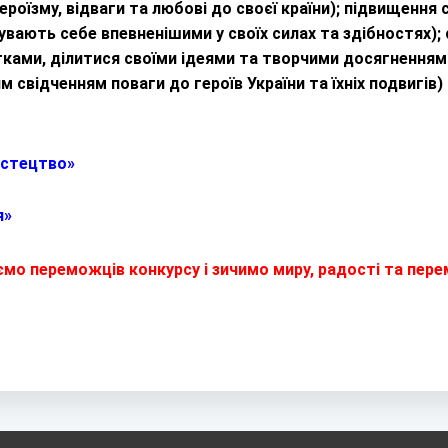
оїзму, відваги та любові до своєї країни); підвищення
чувають себе впевненішими у своїх силах та здібностях); с
тками, ділитися своїми ідеями та творчими досягненнями
 свідченням поваги до героїв України та їхніх подвигів)
истецтво»
я»
ємо переможців конкурсу і зичимо миру, радості та пере