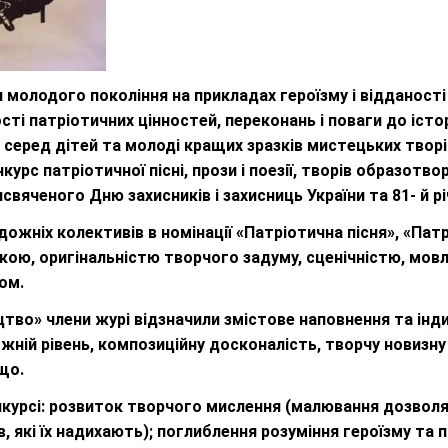
 молодого покоління на прикладах героїзму і відданості
сті патріотичних цінностей, переконань і поваги до іст
я серед дітей та молоді кращих зразків мистецьких твор
урс патріотичної пісні, прози і поезії, творів образот
свяченого Дню захисників і захисниць України та 81- й р
ожніх колективів в номінації «Патріотична пісня», «Патр
кою, оригінальністю творчого задуму, сценічністю, мов
ом.
цтво» члени журі відзначили змістове наповнення та інд
ожній рівень, композиційну досконалість, творчу новизн
що.
онкурсі: розвиток творчого мислення (малювання дозволяє
, які їх надихають); поглиблення розуміння героїзму та 