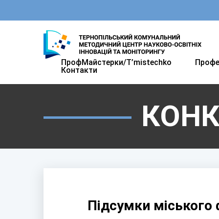
ПрофМайстерки/T’mistechkо
Профе
Контакти
КОН
Підсумки міського