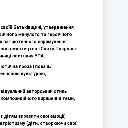
 своїй Батьківщині, утвердження
оричного минулого та героїчного
ів патріотичного спрямування
ворчого мистецтва «Свята Покрова»
ічниці постання УПА.
іотична проза і поезія»
леннєвою культурою,
ивідуальний авторський стиль
у композиційного вирішення теми,
 дітям виразити свої емоції,
патріотизму (діти, створюючи свої