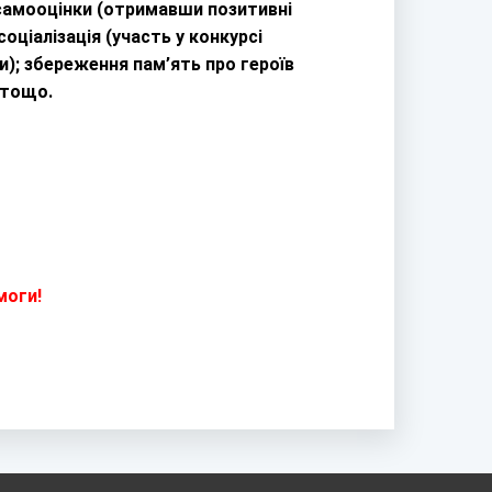
 самооцінки (отримавши позитивні
оціалізація (участь у конкурсі
); збереження пам’ять про героїв
 тощо.
моги!