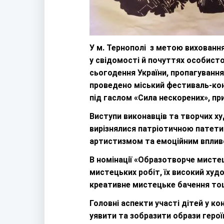
У м. Тернополі з метою виховання
у свідомості й почуттях особисто
сьогодення України, пропагуванн
проведено міський фестиваль-конк
під гаслом «Сила нескорених», при
Виступи виконавців та творчих худ
вирізнялися патріотичною патети
артистизмом та емоційним вплив
В номінації «Образотворче мисте
мистецьких робіт, їх високий худ
креативне мистецьке бачення то
Головні аспекти участі дітей у к
уявити та зобразити образи героїв