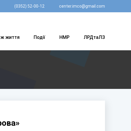
(0352) 52-00-12
center.imco@gmail.com
вж життя
Події
НМР
ЛРДтаЛЗ
рова»