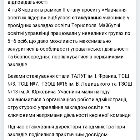
відповідальності.
4 та 8 червня в рамках ІІ етапу проєкту «Навчання
освітніх лідерів» відбулося
стажування
учасників у
провідних закладах освіти Тернополя. Майбутні
освітні управлінці працювали у невеликих групах по
5–6 осіб, що дало можливість максимально
зануритися в особливості управлінської діяльності
та безпосередньо поспілкуватися з керівниками
закладів.
Базами стажування стали ТАЛУГ ім. І. Франка, ТСШ
№3, ТСШ №7, ТЗОШ №16 ім. В. Левицького та ТЗОШ
№13 ім. А. Юркевича. Учасники мали нагоду
ознайомитися з організацією роботи адміністрації,
структурою управління закладом освіти та
ключовими напрямами діяльності керівної команди.
Під час стажування директори та адміністратори
закладів поділилися практичним досвідом