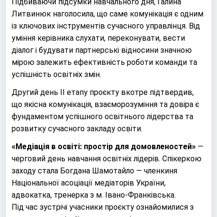
Підбиваючи підсумки навчального дня, Галина
Литвинюк наголосила, що саме комунікація є одним
із ключових інструментів сучасного управлінця. Від
уміння керівника слухати, переконувати, вести
діалог і будувати партнерські відносини значною
мірою залежить ефективність роботи команди та
успішність освітніх змін.
Другий день ІІ етапу проєкту вкотре підтвердив,
що якісна комунікація, взаєморозуміння та довіра є
фундаментом успішного освітнього лідерства та
розвитку сучасного закладу освіти.
«Медіація в освіті: простір для домовленостей»
—
черговий день навчання освітніх лідерів. Спікеркою
заходу стала Богдана Шамотайло — членкиня
Національної асоціації медіаторів України,
адвокатка, тренерка з м. Івано-Франківська.
Під час зустрічі учасники проєкту ознайомилися з