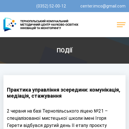
(0352) 52-00-12
center.imco@gmail.com
ПОДІЇ
Практика управління зсередини: комунікація,
медіація, стажування
2 червня на базі Тернопільського ліцею №21 –
спеціалізованої мистецької школи імені Ігоря
Герети відбувся другий день ІІ етапу проєкту