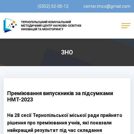
(0352) 52-00-12
center.imco@gmail.com
ЗНО
Преміювання випускників за підсумками
НМТ-2023
На 28 сесії Тернопільської міської ради прийнято
рішення про преміювання учнів, які показали
найкращий результат під час складання