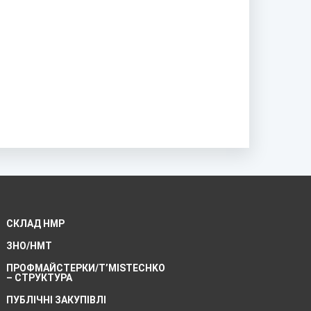
СКЛАД НМР
ЗНО/НМТ
ПРОФМАЙСТЕРКИ/T’MISTECHKO
– CТРУКТУРА
ПУБЛІЧНІ ЗАКУПІВЛІ