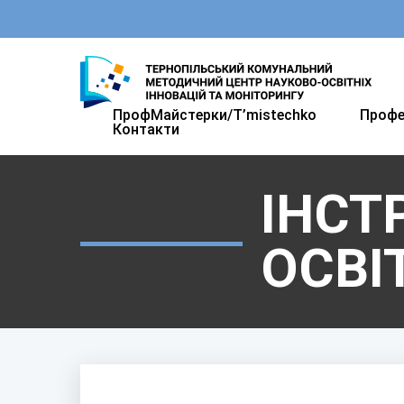
ПрофМайстерки/T’mistechkо
Профе
Контакти
ІНСТ
ОСВІ