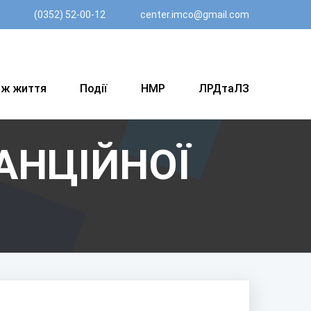
(0352) 52-00-12
center.imco@gmail.com
вж життя
Події
НМР
ЛРДтаЛЗ
АНЦІЙНОЇ