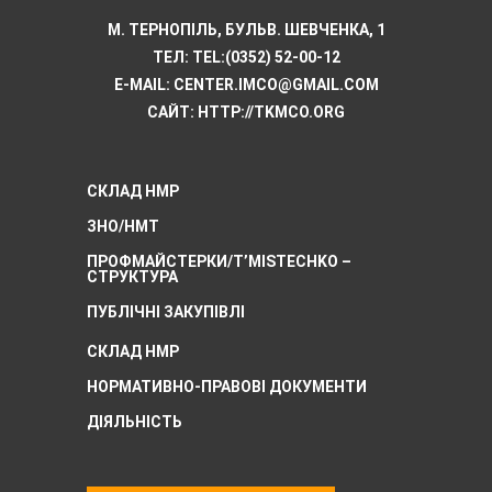
М. ТЕРНОПІЛЬ, БУЛЬВ. ШЕВЧЕНКА, 1
ТЕЛ:
TEL:(0352) 52-00-12
E-MAIL:
CENTER.IMCO@GMAIL.COM
САЙТ: HTTP://TKMCО.ORG
СКЛАД НМР
ЗНО/НМТ
ПРОФМАЙСТЕРКИ/T’MISTECHKO –
CТРУКТУРА
ПУБЛІЧНІ ЗАКУПІВЛІ
СКЛАД НМР
НОРМАТИВНО-ПРАВОВІ ДОКУМЕНТИ
ДІЯЛЬНІСТЬ