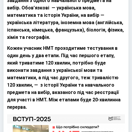
завдання з одного навчального предмета на
вибір. Обов’язкові — українська мова,
математика та історія України, на вибір —
українська література, іноземна мова
(англійська,
іспанська, німецька, французька)
, біологія, фізика,
хімія та географія.
Кожен учасник НМТ проходитиме тестування в
один день у два етапи. Під час першого етапу,
який триватиме 120 хвилин, потрібно буде
виконати завдання з української мови та
математики, а під час другого, теж тривалістю
120 хвилин, — з історії України та навчального
предмета на вибір, вказаного під час реєстрації
для участі в НМТ. Між етапами буде 20-хвилинна
перерва.