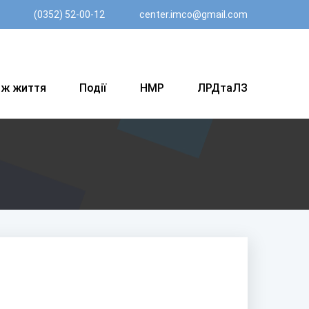
(0352) 52-00-12
center.imco@gmail.com
вж життя
Події
НМР
ЛРДтаЛЗ