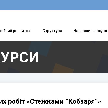
сійний розвиток
Структура
Навчання впродо
КУРСИ
их робіт «Стежками “Кобзаря”»