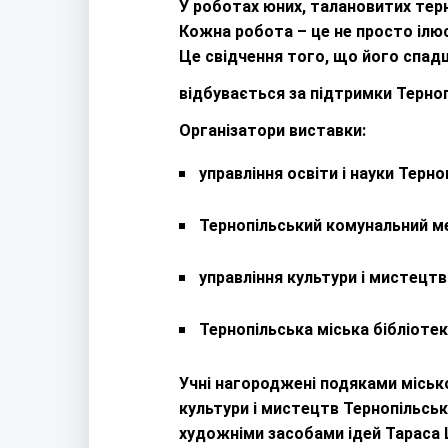
У роботах юних, талановитих терн
Кожна робота – це не просто ілю
Це свідчення того, що його спадщи
відбувається за підтримки Терноп
Організатори виставки:
управління освіти і науки Терн
Тернопільський комунальний ме
управління культури і мистецтв
Тернопільська міська бібліоте
Учні нагороджені подяками місько
культури і мистецтв Тернопільськ
художніми засобами ідей Тараса 