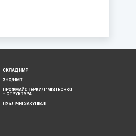
СКЛАД НМР
ЗНО/НМТ
ПРОФМАЙСТЕРКИ/T’MISTECHKO
– CТРУКТУРА
ПУБЛІЧНІ ЗАКУПІВЛІ