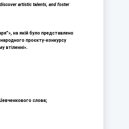
scover artistic talents, and foster
ря”», на якій було представлено
іжнародного проєкту-конкурсу
у втіленні».
 Шевченкового слова;