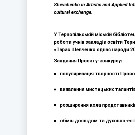
Shevchenko in Artistic and Applied Inte
cultural exchange.
У Тернопільській міській бібліот
роботи учнів закладів освіти Те
«Тарас Шевченко єднає народи 20
Завдання Проєкту-конкурсу:
популяризація творчості Провод
виявлення мистецьких талантів 
розширення кола представників
обмін досвідом та духовно-ест