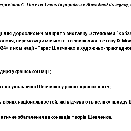
rpretation”. The event aims to popularize Shevchenko’s legacy, di
еці для дорослих №4 відкрито виставку «Стежками “Кобза
рнополя, переможців міського та заключного етапу IX М
24» в номінації «Тарас Шевченко в художньо-прикладном
иря української нації;
шанувальників Шевченка у різних країнах світу;
 різних національностей, які відчувають велику правду
етичне збагачення виконавців творів Шевченка.