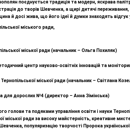
ополян поєднується традиція та модерн, яскрава палітра
страція до творів Шевченка, а щирі дитячі переживання,
на й досі жива, що його ідеї й думки знаходять відгук у
ільської міського ради,
опільської міської ради (начальник – Ольга Похиляк)
тодичний центр науково-освітніх інновацій та монітори
 Тернопільської міської ради (начальник – Світлана Козе
ка для дорослих №4 (директор – Анна Зімінська)
го голови та подяками управління освіти і науки Тернопі
ої міської ради за високу майстерність, креативне мист
Шевченка, популяризацію творчості Пророка української 