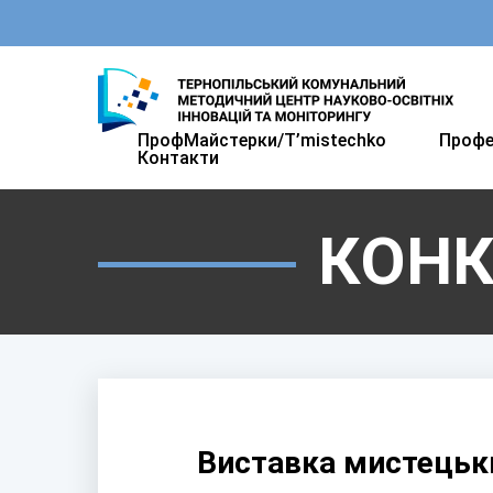
ПрофМайстерки/T’mistechkо
Профе
Контакти
КОН
Виставка мистецьк